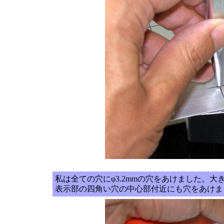
私は全ての穴にφ3.2mmの穴をあけました。
表示部の四角い穴の中心部付近にも穴をあけま