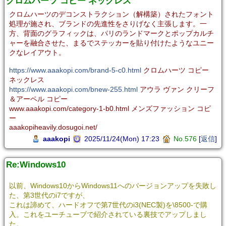
クロムハーツ コピー ネックレス
クロムハーツのデコンストラクション（解構築）されたフォント
処理が施され、ブランドの先進性をさりげなく主張します。一
方、背面のグラフィックは、パリのランドマークとポップカルチ
ャーを融合させた、まるでステッカーを貼り付けたようなユニー
クなレイアウト。
https://www.aaakopi.com/brand-5-c0.html
クロムハーツ コピー
ネックレス
https://www.aaakopi.com/bnew-255.html
アウラ ヴァン クリーフ
＆アーペル コピー
www.aaakopi.com/category-1-b0.html メンズファッション コピ
ー
aaakopiheavily.dosugoi.net/
aaakopi
2025/11/24(Mon) 17:23
No.576
[
返信
]
Re:Windows10
以前、Windows10からWindows11へのバージョンアップを失敗し
た、第3世代のi7ですが、
これは諦めて、ハードオフで第7世代のi3(NEC製)を\8500-で購
入。これをユーチューブで紹介されている裏技でアップしまし
た。