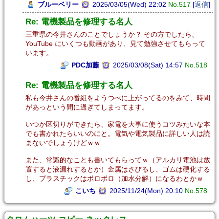
ブルーベリー
2025/03/05(Wed) 22:02
No.517
[
返信
]
Re: 電機製品を修理する名人
三重県の今井さんのことでしょうか？ その方でしたら、
YouTube にいくつも動画があり、見て勉強させてもらって
います。
PDC加藤
2025/03/08(Sat) 14:57
No.518
Re: 電機製品を修理する名人
私も今井さんの番組をようつべに上がってるのをみて、時間
があっという間に過ぎてしまってます。
いつか区切りができたら、家電を大事に使うコツみたいな本
でも書かれたらいいのにと。電気や電気製品に詳しい人は読
まないでしょうけどｗｗ
また、常識的なことも書いてもらってｗ（アルカリ電池は放
置すると液漏れするとか）金属はさびるし、ゴムは硬化する
し、プラスチックはボロボロ（加水分解）になるわとかｗ
こいち
2025/11/24(Mon) 20:10
No.578