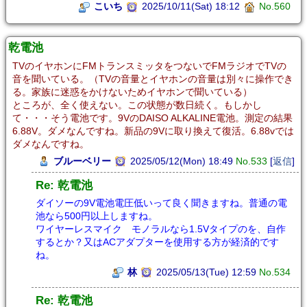
こいち
2025/10/11(Sat) 18:12
No.560
乾電池
TVのイヤホンにFMトランスミッタをつないでFMラジオでTVの
音を聞いている。（TVの音量とイヤホンの音量は別々に操作でき
る。家族に迷惑をかけないためイヤホンで聞いている）
ところが、全く使えない。この状態が数日続く。もしかし
て・・・そう電池です。9VのDAISO ALKALINE電池。測定の結果
6.88V。ダメなんですね。新品の9Vに取り換えて復活。6.88vでは
ダメなんですね。
ブルーベリー
2025/05/12(Mon) 18:49
No.533
[
返信
]
Re: 乾電池
ダイソーの9V電池電圧低いって良く聞きますね。普通の電
池なら500円以上しますね。
ワイヤーレスマイク モノラルなら1.5Vタイプのを、自作
するとか？又はACアダプターを使用する方が経済的です
ね。
林
2025/05/13(Tue) 12:59
No.534
Re: 乾電池