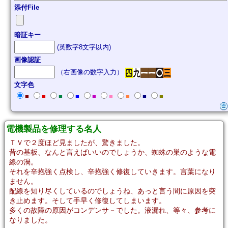
添付File
暗証キー
(英数字8文字以内)
画像認証
（右画像の数字入力）
文字色
■
■
■
■
■
■
■
■
■
電機製品を修理する名人
ＴＶで２度ほど見ましたが、驚きました。
昔の基板、なんと言えばいいのでしょうか、蜘蛛の巣のような電
線の渦。
それを辛抱強く点検し、辛抱強く修復していきます。言葉になり
ません。
配線を知り尽くしているのでしょうね、あっと言う間に原因を突
き止めます。そして手早く修復してしまいます。
多くの故障の原因がコンデンサ－でした。液漏れ、等々、参考に
なりました。