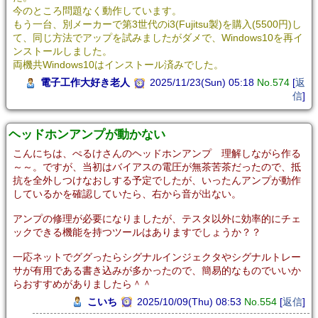
今のところ問題なく動作しています。
もう一台、別メーカーで第3世代のi3(Fujitsu製)を購入(5500円)し
て、同じ方法でアップを試みましたがダメで、Windows10を再イ
ンストールしました。
両機共Windows10はインストール済みでした。
電子工作大好き老人
2025/11/23(Sun) 05:18
No.574
[
返
信
]
ヘッドホンアンプが動かない
こんにちは、ぺるけさんのヘッドホンアンプ 理解しながら作る
～～。ですが、当初はバイアスの電圧が無茶苦茶だったので、抵
抗を全外しつけなおしする予定でしたが、いったんアンプが動作
しているかを確認していたら、右から音が出ない。
アンプの修理が必要になりましたが、テスタ以外に効率的にチェ
ックできる機能を持つツールはありますでしょうか？？
一応ネットでググったらシグナルインジェクタやシグナルトレー
サが有用である書き込みが多かったので、簡易的なものでいいか
らおすすめがありましたら＾＾
こいち
2025/10/09(Thu) 08:53
No.554
[
返信
]