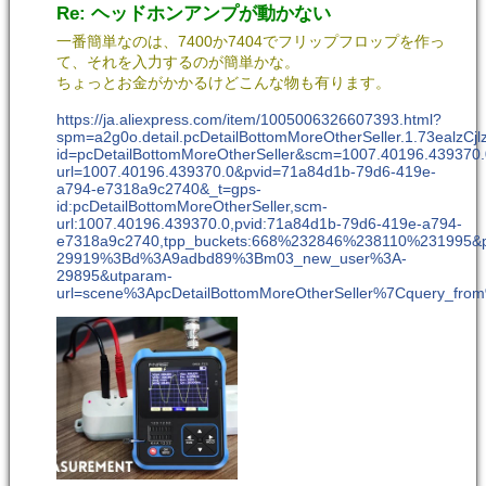
Re: ヘッドホンアンプが動かない
一番簡単なのは、7400か7404でフリップフロップを作っ
て、それを入力するのが簡単かな。
ちょっとお金がかかるけどこんな物も有ります。
https://ja.aliexpress.com/item/1005006326607393.html?
spm=a2g0o.detail.pcDetailBottomMoreOtherSeller.1.73ealzCjl
id=pcDetailBottomMoreOtherSeller&scm=1007.40196.439370
url=1007.40196.439370.0&pvid=71a84d1b-79d6-419e-
a794-e7318a9c2740&_t=gps-
id:pcDetailBottomMoreOtherSeller,scm-
url:1007.40196.439370.0,pvid:71a84d1b-79d6-419e-a794-
e7318a9c2740,tpp_buckets:668%232846%238110%2319
29919%3Bd%3A9adbd89%3Bm03_new_user%3A-
29895&utparam-
url=scene%3ApcDetailBottomMoreOtherSeller%7Cquery_f