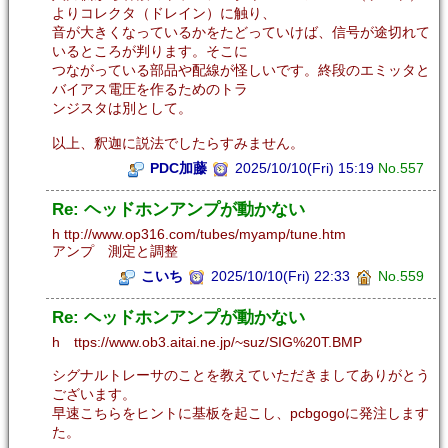
よりコレクタ（ドレイン）に触り、
音が大きくなっているかをたどっていけば、信号が途切れて
いるところが判ります。そこに
つながっている部品や配線が怪しいです。終段のエミッタと
バイアス電圧を作るためのトラ
ンジスタは別として。
以上、釈迦に説法でしたらすみません。
PDC加藤
2025/10/10(Fri) 15:19
No.557
Re: ヘッドホンアンプが動かない
h ttp://www.op316.com/tubes/myamp/tune.htm
アンプ 測定と調整
こいち
2025/10/10(Fri) 22:33
No.559
Re: ヘッドホンアンプが動かない
h ttps://www.ob3.aitai.ne.jp/~suz/SIG%20T.BMP
シグナルトレーサのことを教えていただきましてありがとう
ございます。
早速こちらをヒントに基板を起こし、pcbgogoに発注します
た。