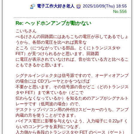
電子工作大好き老人
2025/10/09(Thu) 18:55
No.556
Re: ヘッドホンアンプが動かない
こいちさん
ぺるけさんの回路図にはあちこちの電圧が示してあるでしょ
うから、各部の電圧を比べれば異常な
ところ（につながっている部品。とくにトランジスタや
FET）が見つけられるかと思います。回路図
に電圧が表示されていなければ、音が出ている方と比べるこ
ともできるかと思います。
シグナルインジェクタは信号源ですので、オーディオアンプ
の場合には CDプレーヤとかをつなげば
不要かと思います。その信号源の音がどこ（どのトランジス
タや FET）まで来ているか（どこで
伝わらなくなっているか）を知るためのアンプがシグナルト
レーサです（低周波の場合）ので、
デスクトップパソコン用の外付けスピーカーのうち、アンプ
内蔵の方を使うことができます。
バイアス電圧に影響を与えないよう、入力端子に 0.22μＦく
らいのコンデンサを直列につなぎ、
入力側から各段のトランジスタや FET のベース（ゲート）