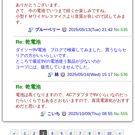
ありがとうございます。
さて、今の電池でいつまで続くか楽しみですね。
小型ＦＭワイヤレスマイクより音質が良いので試してみま
す。
ブルーベリー
2025/05/13(Tue) 21:42
No.535
Re: 乾電池
ダイソー9V電池 ブログで検索してみました。買うならセ
リアの方がいいらしいです。
ところで最近9Vの電池使う製品が少ないのか
コープには、販売していませんでした。
林
2025/05/14(Wed) 15:17
No.536
Re: 乾電池
電池は高くなりますので、ACアダプタで9Vくらいなのだっ
たらいくらでもあるとおもいますので、直流電源化がおすす
めだと思います。
こいち
2025/10/09(Thu) 08:55
No.555
«
1
2
3
4
5
6
7
8
9
10
»